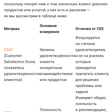
поскольку говорят нам о том, насколько клиент доволен
продуктом или услугой, у них есть и различия —
их мы рассмотрим в таблице ниже.
Основное
Метрика
Отличия от CES
измерение
Фокусируется
на степени
CSAT
Уровень
удовлетворения,
(Customer
удовлетворённости
а не на усилиях,
Satisfaction Score,
клиента
которые
показатель
конкретным
приходится
удовлетворенности
взаимодействием
прилагать клиенту
клиентов)
или продуктом
для решения
проблемы или
задачи
Измеряет общую
лояльность
Лояльность
и рекомендацию,