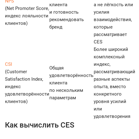
NPS
клиента
а не лёгкость или
(Net Promoter Score,
и готовность
усилия
индекс лояльности
рекомендовать
взаимодействия,
клиентов)
бренд
которые
рассматривает
CES
Более широкий
комплексный
CSI
индекс,
Общая
(Customer
рассматривающий
удовлетворённость
Satisfaction Index,
разные аспекты
клиента
индекс
опыта, вместо
по нескольким
удовлетворённости
конкретного
параметрам
клиентов)
уровня усилий
или
удовлетворения
Как вычислить CES