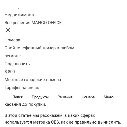
Оглавление
Колл-центр
Что такое CES
Для чего нужен CES
Пример
Недвижимость
использования CES
Область применения
Все решения MANGO OFFICE
CES
Инструменты для вычисления CES
Методики опросов
для расчета CES
На какие метрики похож CES (Customer
Effort Score)
Сходства и различия: CES, CSAT, NPS, CSI
Как
Номера
вычислить CES
Примеры расчета
Пошаговое
Свой телефонный номер в любом
руководство по работе с CES (Customer Effort
регионе
Score)
Интересные факты о CES
Заключение
Подключить
← Журнал
8-800
Общеизвестно, что для оценки сервиса необходимо
Местные городские номера
учитывать множество различных маркетинговых метрик,
Тарифы на связь
чтобы составить наиболее объективную картину бизнес-
Поиск
Продукты
Решения
Номера
Меню
процесса и найти точки роста в пути клиента от первого
касания до покупки.
В этой статье мы расскажем, в каких сферах
используется метрика CES, как ее правильно вычислить,