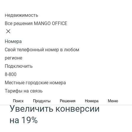
Колл-центр
Недвижимость
Сервис Речевой аналитики
Все решения MANGO OFFICE
поможет
Номера
Свой телефонный номер в любом
Увеличить средний чек
регионе
на 30%*
Подключить
8-800
Определяйте потребности клиентов с помощью
Местные городские номера
готовых отчетов и выявляйте точки роста
Тарифы на связь
Поиск
Продукты
Решения
Номера
Меню
Увеличить конверсии
на 19%