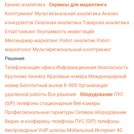
Бизнес-аналитика
Сервисы для маркетинга
Коллтрекинг
Мультиканальная аналитика
Анализ
конкурентов
Сквозная аналитика
Товарная аналитика
Email-трекинг
Окупаемость инвестиций
Мессенджер‑маркетинг
Робот-аналитик
Робот-
маркетолог
Мультирегиональный коллтрекинг
Решения
Телефонизация офиса
Информационная безопасность
Крупному бизнесу
Красивые номера
Международный
номер
Бесплатный вызов 8−800
Организация
удаленной работы
Все решения
Оборудование
ПУС
(SIP) телефоны стационарные
Веб-камеры
Профессиональные гарнитуры
Сетевое оборудование
Видео- и конференц- телефоны
ПУС (SIP) телефоны
беспроводные
VoIP шлюзы
Мобильный Интернет 4G