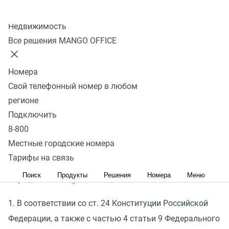
Обществом с ограниченной ответственностью
«
Манго
Колл-центр
Телеком»
(
ООО
«
Манго Телеком») ИНН 7 709 501 144
Недвижимость
ОГРН 1 037 739 829 027, юридический адрес: 117 420,
Все решения MANGO OFFICE
город Москва, Профсоюзная ул., д. 57, ком. 84
(
далее — Оператор) персональных данных
Номера
пользователя, обратившегося к Сайту и его сервисам
Свой телефонный номер в любом
(
далее — «Пользователь»). Настоящее Согласие
регионе
Пользователя на обработку персональных данных
Подключить
размещено на Сайте Оператора по адресу:
8-800
Местные городские номера
Политика обработки персональных данных
Тарифы на связь
Оператора, размещена на сайте по адресу:
Поиск
Продукты
Решения
Номера
Меню
https://www.mango-office.ru/
.
1. В соответствии со ст. 24 Конституции Российской
Федерации, а также с частью 4 статьи 9 Федерального