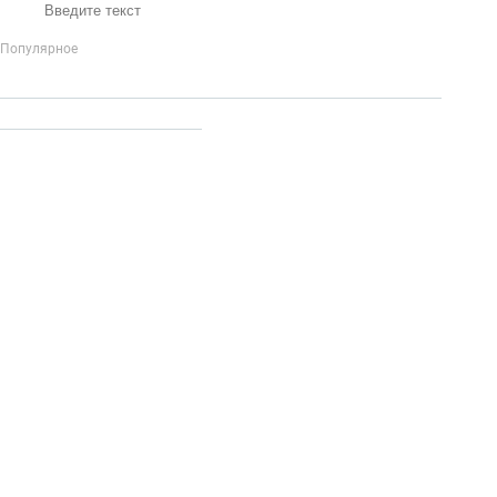
Популярное
IP-Телефония
Голосовое приветствие и меню
Распределение
вызовов
Бизнес-аналитика