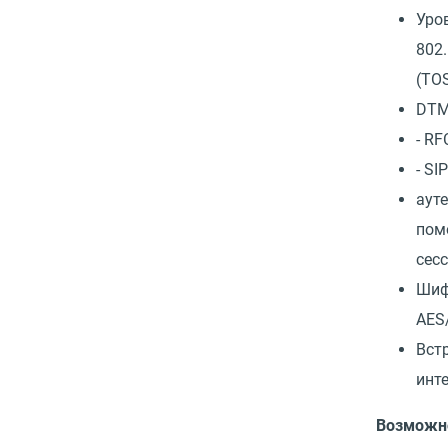
Уров
802.
(TO
DTM
- R
- SI
аут
пом
сес
Шиф
AES
Вст
инт
Возможн