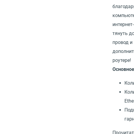
благодар
компьюте
интернет-
тянуть д
провод и
дополнит
роутере!
Основно
Кол
Кол
Ethe
Под
гар
Прочитат