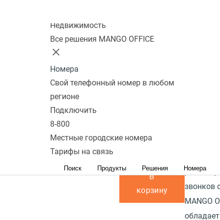
те
подключения ПК
75
Перейти в
сравнению
Колл-центр
к телефону:
Да
избранное
Перейти в
Описани
Недвижимость
сравнение
Наличие PoE
Прочитат
Все решения MANGO OFFICE
(питание через
Grandstr
кабель
бюджетны
Номера
интернет):
Нет
Свой телефонный номер в любом
обладает
регионе
подходит
Блок питания в
Подключить
которые 
комплекте:
Да
8-800
много зв
Местные городские номера
нет необ
Под заказ
Тарифы на связь
переклю
4 100 р.
Поиск
Продукты
Решения
Номера
разговор
В
звонков 
корзину
MANGO OF
обладает