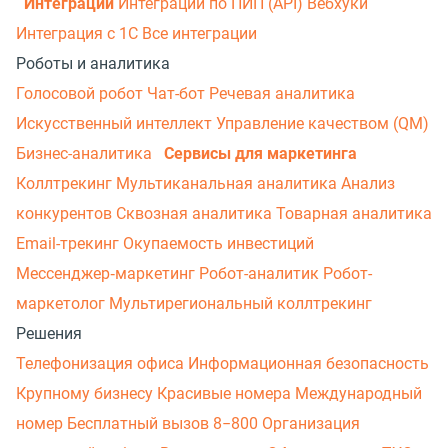
Интеграции
Интеграции по ПИП (API)
Вебхуки
Интеграция с 1С
Все интеграции
Роботы и аналитика
Голосовой робот
Чат-бот
Речевая аналитика
Искусственный интеллект
Управление качеством (QM)
Бизнес-аналитика
Сервисы для маркетинга
Коллтрекинг
Мультиканальная аналитика
Анализ
конкурентов
Сквозная аналитика
Товарная аналитика
Email-трекинг
Окупаемость инвестиций
Мессенджер‑маркетинг
Робот-аналитик
Робот-
маркетолог
Мультирегиональный коллтрекинг
Решения
Телефонизация офиса
Информационная безопасность
Крупному бизнесу
Красивые номера
Международный
номер
Бесплатный вызов 8−800
Организация