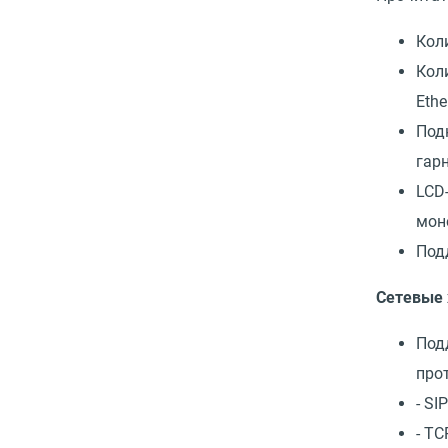
Кол
Кол
Ethe
Под
гар
LCD
мон
Под
Сетевые 
Под
про
- SI
- T