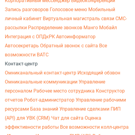
Корпоративный мессенджер
Видеоконференции
Запись разговоров
Голосовое меню
Мобильный
личный кабинет
Виртуальная магистраль связи
СМС-
рассылки
Распределение звонков
Манго Мобайл
Интеграция с ОПДкРК
Автоинформатор
Автосекретарь
Обратный звонок с сайта
Все
возможности ВАТС
Контакт-центр
Омниканальный контакт-центр
Исходящий обзвон
Омниканальные коммуникации
Управление
персоналом
Рабочее место сотрудника
Конструктор
отчетов
Робот-администратор
Управление рабочими
ресурсами
База знаний
Управление сделками
ПИП
(API) для УВК (CRM)
Чат для сайта
Оценка
эффективности работы
Все возможности колл-центра